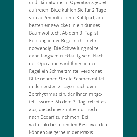
und Hämatome im Opera­ti­ons­gebiet
auftreten. Bitte kühlen Sie für 2 Tage
von außen mit einem Kühlpad, am
besten einge­wi­ckelt in ein dünnes
Baumwolltuch. Ab dem 3. Tag ist
Kühlung in der Regel nicht mehr
notwendig. Die Schwellung sollte
dann langsam rückläufig sein. Nach
der Operation wird Ihnen in der
Regel ein Schmerz­mittel verordnet.
Bitte nehmen Sie die Schmerz­mittel
in den ersten 2 Tagen nach dem
Zeitrhythmus ein, der Ihnen mitge­
teilt wurde. Ab dem 3. Tag reicht es
aus, die Schmerz­mittel nur noch
nach Bedarf zu nehmen. Bei
weiterhin bestehenden Beschwerden
können Sie gerne in der Praxis