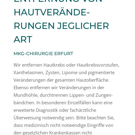
HAUTVER­ÄN­DE­
RUNGEN JEGLICHER
ART
MKG-CHIRURGIE ERFURT
Wir entfernen Hautkrebs oder Hautkrebs­vor­stufen,
Xanthe­lasmen, Zysten, Lipome und pigmen­tierte
Verän­de­rungen der gesamten Hautober­fläche.
Ebenso entfernen wir Verän­de­rungen in der
Mundhöhle, durch­trennen Lippen- und Zungen­
bändchen. In beson­deren Einzel­fällen kann eine
erwei­terte Diagnostik oder fachärzt­liche
Überweisung notwendig sein. Bitte beachten Sie,
dass medizi­nisch nicht notwendige Eingriffe von
den gesetz­lichen Kranken­kassen nicht