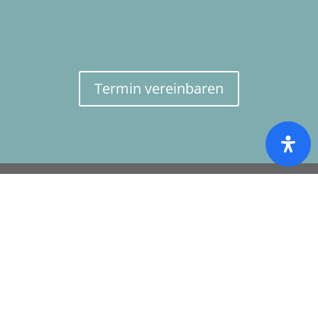
Termin verein­baren
ANSCHRIFT
MKG-Chirurgie Erfurt
Leipziger Straße 78b
99085 Erfurt