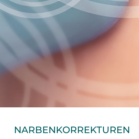
NARBEN­KOR­REK­TUREN